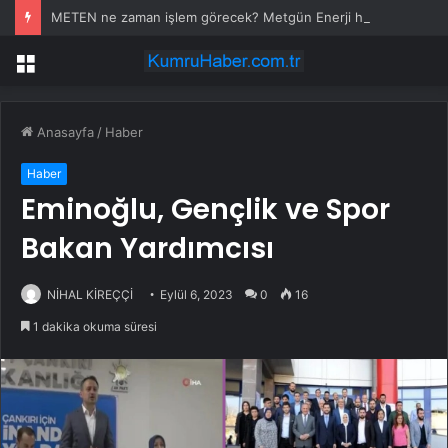
METEN ne zaman işlem görecek? Metgün Enerji halka arz kaç lot verdi?
Menü
Anasayfa
/
Haber
Haber
Eminoğlu, Gençlik ve Spor
Bakan Yardımcısı
NİHAL KİREÇÇİ
Eylül 6, 2023
0
16
1 dakika okuma süresi