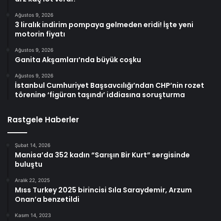
Ağustos 9, 2026
3 liralık indirim pompaya gelmeden eridi! İşte yeni
motorin fiyatı
Ağustos 9, 2026
Ganita Akşamları’nda büyük coşku
Ağustos 9, 2026
İstanbul Cumhuriyet Başsavcılığı’ndan CHP’nin rozet
törenine ‘figüran taşındı’ iddiasına soruşturma
Rastgele Haberler
Şubat 14, 2026
Manisa’da 352 kadın “Sarışın Bir Kurt” sergisinde
buluştu
Aralık 22, 2025
Mıss Turkey 2025 birincisi Sıla Saraydemir, Arzum
Onan’a benzetildi
Kasım 14, 2023