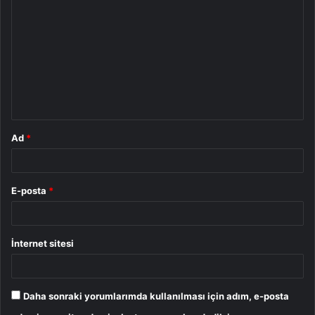
o
r
u
m
*
Ad
*
E-posta
*
İnternet sitesi
Daha sonraki yorumlarımda kullanılması için adım, e-posta