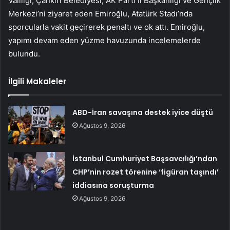
Valiliği, Çankırı Belediyesi, AK Parti İl Başkanlığı ve Gençlik
Merkezi’ni ziyaret eden Emiroğlu, Atatürk Stadı’nda
sporcularla vakit geçirerek penaltı ve ok attı. Emiroğlu,
yapımı devam eden yüzme havuzunda incelemelerde
bulundu.
İlgili Makaleler
ABD-İran savaşına destek iyice düştü
Ağustos 9, 2026
İstanbul Cumhuriyet Başsavcılığı’ndan
CHP’nin rozet törenine ‘figüran taşındı’
iddiasına soruşturma
Ağustos 9, 2026