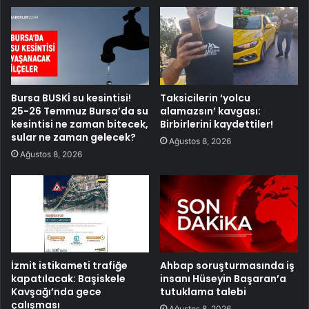
Bursa BUSKİ su kesintisi!
Taksicilerin ‘yolcu
25-26 Temmuz Bursa’da su
alamazsın’ kavgası:
kesintisi ne zaman bitecek,
Birbirlerini kaydettiler!
sular ne zaman gelecek?
Ağustos 8, 2026
Ağustos 8, 2026
İzmit istikameti trafiğe
Ahbap soruşturmasında iş
kapatılacak: Başiskele
insanı Hüseyin Başaran’a
Kavşağı’nda gece
tutuklama talebi
çalışması
Ağustos 8, 2026