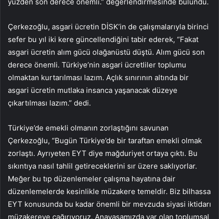
yüzden son derece önemli.” değerlendirmesinde bulundu.
Çerkezoğlu, asgari ücretin DİSK’in de çalışmalarıyla birinci
sefer bu yıl iki kere güncellendiğini tabir ederek, “Fakat
asgari ücretin alım gücü olağanüstü düştü. Alım gücü son
derece önemli. Türkiye’nin asgari ücretliler toplumu
olmaktan kurtarılması lazım. Açlık sınırının altında bir
asgari ücretin mutlaka insanca yaşanacak düzeye
çıkartılması lazım.” dedi.
Türkiye’de emekli olmanın zorlaştığını savunan
Çerkezoğlu, “Bugün Türkiye’de bir taraftan emekli olmak
zorlaştı. Ayrıyeten EYT diye mağduriyet ortaya çıktı. Bu
sıkıntıya nasıl tahlil getireceklerini sır üzere saklıyorlar.
Meğer bu tıp düzenlemeler çalışma hayatına dair
düzenlemelerde kesinlikle müzakere temeldir. Biz bilhassa
EYT konusunda bu kadar önemli bir mevzuda siyasi iktidarı
müzakereye çağırıyoruz. Anayasamızda var olan toplumsal