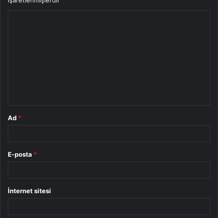
Y
o
r
u
m
*
Ad
*
E-posta
*
İnternet sitesi