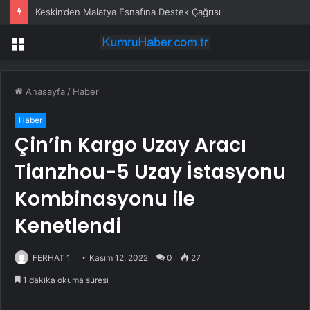
Keskin’den Malatya Esnafına Destek Çağrısı
Menü
Anasayfa
/
Haber
Haber
Çin’in Kargo Uzay Aracı
Tianzhou-5 Uzay İstasyonu
Kombinasyonu ile
Kenetlendi
FERHAT 1
Kasım 12, 2022
0
27
1 dakika okuma süresi