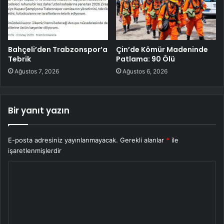
Bahçeli’den Trabzonspor’a
Çin’de Kömür Madeninde
Tebrik
Patlama: 90 Ölü
Ağustos 7, 2026
Ağustos 6, 2026
Bir yanıt yazın
E-posta adresiniz yayınlanmayacak.
Gerekli alanlar
*
ile
işaretlenmişlerdir
Y
o
r
u