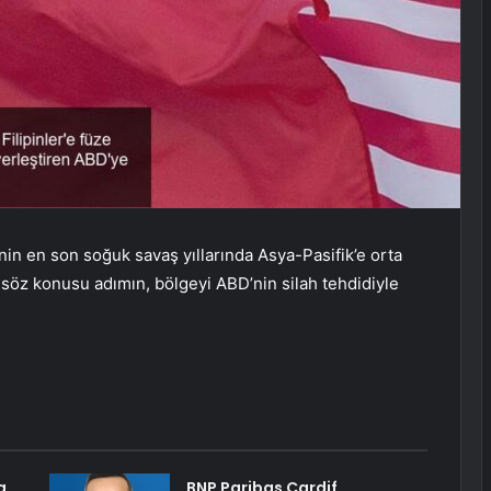
n en son soğuk savaş yıllarında Asya-Pasifik’e orta
k söz konusu adımın, bölgeyi ABD’nin silah tehdidiyle
a
BNP Paribas Cardif