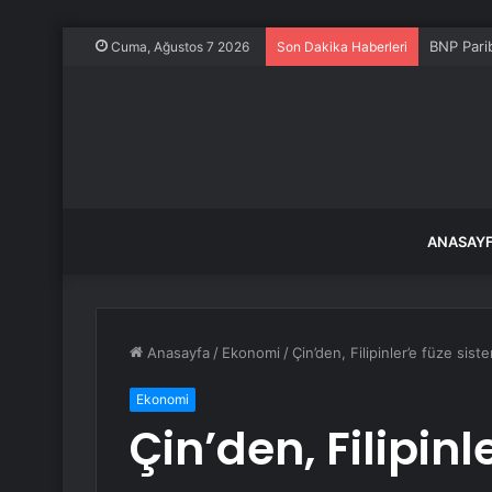
BNP Pari
Cuma, Ağustos 7 2026
Son Dakika Haberleri
ANASAY
Anasayfa
/
Ekonomi
/
Çin’den, Filipinler’e füze sis
Ekonomi
Çin’den, Filipinl