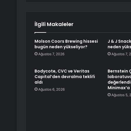
İlgili Makaleler
Molson Coors Brewing hissesi
J & J Snac
bugün neden yükseliyor?
neden yüks
Ağustos 7, 2026
Ağustos 7, 
Bodycote, CVC ve Veritas
Bernstein 
Capital’den devralma teklifi
laboratuva
aldı
değerlendir
Minimax’a 
Ağustos 6, 2026
Ağustos 5, 