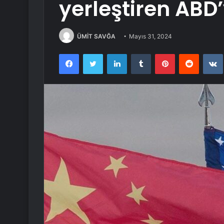
yerleştiren ABD’
ÜMİT SAVĞA
Mayıs 31, 2024
Facebook
Twitter
LinkedIn
Tumblr
Pinterest
Reddit