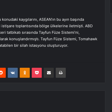
 konudaki kaygılarını, ASEAN’ın bu ayın başında
stişare toplantısında bölge ülkelerine iletmişti. ABD
keri tatbikatı sırasında Tayfun Füze Sistemi’ni,
 olarak konuşlandırmıştı. Tayfun Füze Sistemi, Tomahawk
atabilen bir silah istasyonu oluşturuyor.
erest
Reddit
VKontakte
Odnoklassniki
Pocket
E-Posta ile paylaş
Yazdır