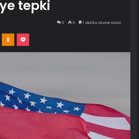
ye tepki
0
0
1 dakika okuma süresi
VKontakte
Odnoklassniki
Pocket