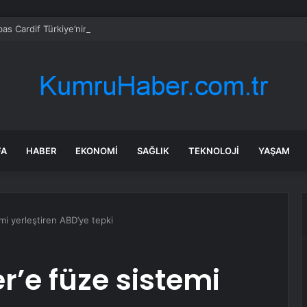
bas Cardif Türkiye’nin İç Denetim Direktörü Mustafa Güneş oldu
FA
HABER
EKONOMI
SAĞLIK
TEKNOLOJI
YAŞAM
temi yerleştiren ABD’ye tepki
er’e füze sistemi