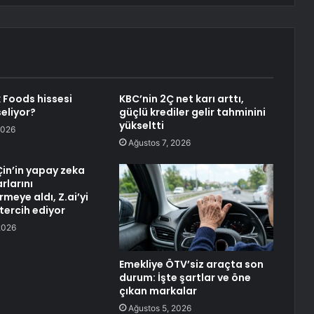
k Foods hissesi
KBC’nin 2Ç net karı arttı,
eliyor?
güçlü krediler gelir tahminini
yükseltti
2026
Ağustos 7, 2026
Çin’in yapay zeka
rlarını
meye aldı, Z.ai’yi
tercih ediyor
2026
Emekliye ÖTV’siz araçta son
durum: İşte şartlar ve öne
çıkan markalar
Ağustos 5, 2026