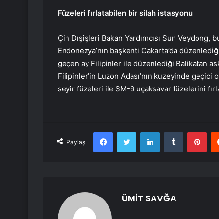
Füzeleri fırlatabilen bir silah istasyonu
Çin Dışişleri Bakan Yardımcısı Sun Veydong, bu
Endonezya’nın başkenti Cakarta’da düzenlediği i
geçen ay Filipinler ile düzenlediği Balikatan as
Filipinler’in Luzon Adası’nın kuzeyinde geçici
seyir füzeleri ile SM-6 uçaksavar füzelerini fırl
Facebook
Twitter
LinkedIn
Tumblr
Pint
Paylaş
ÜMİT SAVĞA