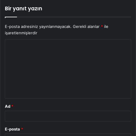
Bir yanıt yazın
E-posta adresiniz yayınlanmayacak.
Gerekli alanlar
*
ile
işaretlenmişlerdir
Y
o
r
u
m
*
Ad
*
E-posta
*