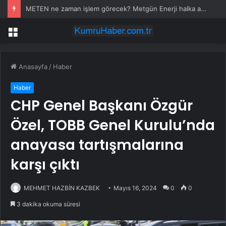
METEN ne zaman işlem görecek? Metgün Enerji halka arz kaç lot verdi?
Menü
Anasayfa
/
Haber
Haber
CHP Genel Başkanı Özgür
Özel, TOBB Genel Kurulu’nda
anayasa tartışmalarına
karşı çıktı
MEHMET HAZBİN KAZBEK
Mayıs 16, 2024
0
0
3 dakika okuma süresi