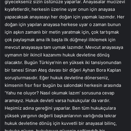
giyecekseniz sizin üstünüze yaparlar. Anayasalar mucizevi
kıyafetlerdir, herkesin üzerine uyar onun için anayasa
yapacaksak anayasayı her doğan için yapmak lazımdır. Her
doğan için yapılan anayasa herkese uyar o zaman bunun
için aşkın zamanlı bir metin yaratmak için, çok tartışmak
çok paylaşmak ama ilk başta ilk düğmeyi iliklemek için
mevcut anayasaya tam uymak lazımdır. Mevcut anayasaya
uymanın bir ikincil kazanımı hukuk devletine dönüş
olacaktır. Bugün Türkiye’nin en yüksek iki tansiyonundan
bir tanesi Sinan Ateş davası bir diğeri Ayhan Bora Kaplan
soruşturmasıdır. Eğer hukuk devletine dönerseniz,
kimsenin fısır fısır bugün bu salondaki herkesin arasında
‘Yahu ne oluyor? Nasıl okumak lazım’ sorusuna cevap
aramayız. Hukuk devleti varsa hukukçular da vardır.
Hepimiz adına gereğini yaparlar. Ben tüm hukukçulara
yüksek yargının değerli başkanlarının varlığında tekrar
hukuk devletine dönüş için kuvvetli bir anayasal bilinç,
hukuka güven, hukukçuya güvenin sağlandığı bir