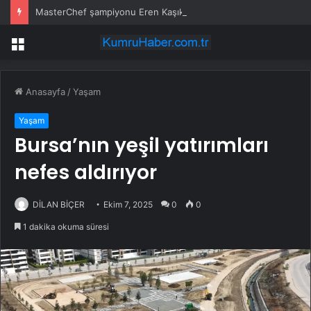
MasterChef şampiyonu Eren Kaşıkçı’nın son kareleri ortaya çıktı: Kızının doğum gününü kutlamıştı
Menü
Anasayfa
/
Yaşam
Yaşam
Bursa’nın yeşil yatırımları
nefes aldırıyor
DİLAN BİÇER
Ekim 7, 2025
0
0
1 dakika okuma süresi