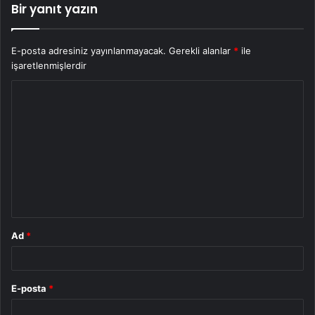
Bir yanıt yazın
E-posta adresiniz yayınlanmayacak.
Gerekli alanlar
*
ile
işaretlenmişlerdir
Y
o
r
u
m
*
Ad
*
E-posta
*