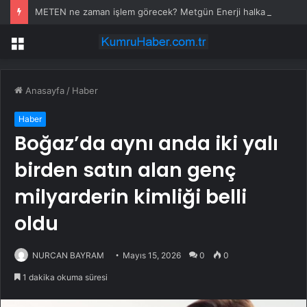
METEN ne zaman işlem görecek? Metgün Enerji halka arz kaç lot verdi?
Menü
Anasayfa
/
Haber
Haber
Boğaz’da aynı anda iki yalı
birden satın alan genç
milyarderin kimliği belli
oldu
NURCAN BAYRAM
Mayıs 15, 2026
0
0
1 dakika okuma süresi