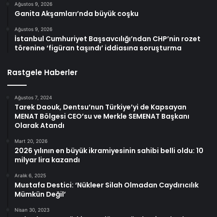
Ağustos 9, 2026
Ganita Akşamları’nda büyük coşku
Ağustos 9, 2026
İstanbul Cumhuriyet Başsavcılığı’ndan CHP’nin rozet
törenine ‘figüran taşındı’ iddiasına soruşturma
Rastgele Haberler
Ağustos 7, 2024
Tarek Daouk, Dentsu’nun Türkiye’yi de Kapsayan
MENAT Bölgesi CEO’su ve Merkle SEMENAT Başkanı
Olarak Atandı
Mart 20, 2026
2026 yılının en büyük ikramiyesinin sahibi belli oldu: 10
milyar lira kazandı
Aralık 6, 2025
Mustafa Destici: ‘Nükleer Silah Olmadan Caydırıcılık
Mümkün Değil’
Nisan 30, 2023