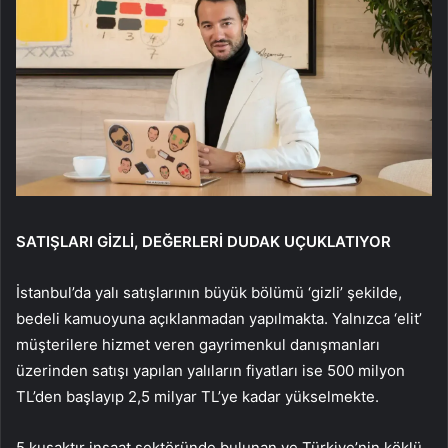
SATIŞLARI GİZLİ, DEĞERLERİ DUDAK UÇUKLATIYOR
İstanbul’da yalı satışlarının büyük bölümü ‘gizli’ şekilde,
bedeli kamuoyuna açıklanmadan yapılmakta. Yalnızca ‘elit’
müşterilere hizmet veren gayrimenkul danışmanları
üzerinden satışı yapılan yalıların fiyatları ise 500 milyon
TL’den başlayıp 2,5 milyar TL’ye kadar yükselmekte.
5 kuşaktır inşaat sektöründe bulunan ve Türkiye’nin köklü