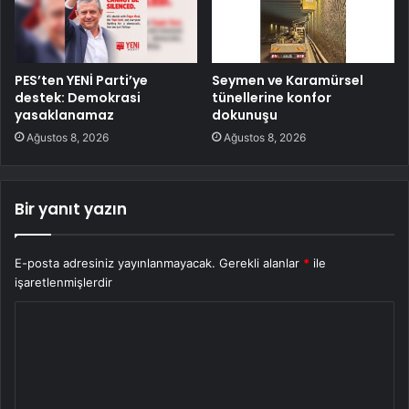
PES’ten YENİ Parti’ye
Seymen ve Karamürsel
destek: Demokrasi
tünellerine konfor
yasaklanamaz
dokunuşu
Ağustos 8, 2026
Ağustos 8, 2026
Bir yanıt yazın
E-posta adresiniz yayınlanmayacak.
Gerekli alanlar
*
ile
işaretlenmişlerdir
Y
o
r
u