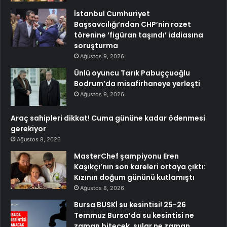
İstanbul Cumhuriyet
Başsavcılığı’ndan CHP’nin rozet
törenine ‘figüran taşındı’ iddiasına
soruşturma
Ağustos 9, 2026
Ünlü oyuncu Tarık Pabuççuoğlu
Bodrum’da misafirhaneye yerleşti
Ağustos 9, 2026
Araç sahipleri dikkat! Cuma gününe kadar ödenmesi
gerekiyor
Ağustos 8, 2026
MasterChef şampiyonu Eren
Kaşıkçı’nın son kareleri ortaya çıktı:
Kızının doğum gününü kutlamıştı
Ağustos 8, 2026
Bursa BUSKİ su kesintisi! 25-26
Temmuz Bursa’da su kesintisi ne
zaman bitecek, sular ne zaman