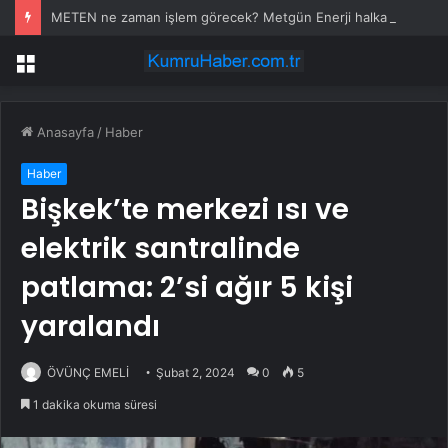
METEN ne zaman işlem görecek? Metgün Enerji halka arz kaç lot verdi?
Menü
Anasayfa
/
Haber
Haber
Bişkek’te merkezi ısı ve
elektrik santralinde
patlama: 2’si ağır 5 kişi
yaralandı
ÖVÜNÇ EMELİ
Şubat 2, 2024
0
5
1 dakika okuma süresi