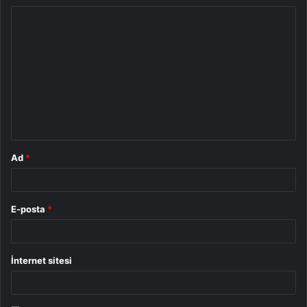
Y
o
r
u
m
*
Ad
*
E-posta
*
İnternet sitesi