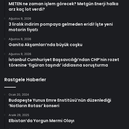
METEN ne zaman işlem görecek? Metgün Enerji halka
arz kaç lot verdi?
Ağustos 9, 2026
3 liralık indirim pompaya gelmeden eridi! İşte yeni
motorin fiyatı
Ağustos 9, 2026
Ganita Akşamları’nda büyük coşku
Ağustos 9, 2026
İstanbul Cumhuriyet Başsavcılığı’ndan CHP’nin rozet
törenine ‘figüran taşındı’ iddiasına soruşturma
Rastgele Haberler
Ocak 20, 2024
Budapeşte Yunus Emre Enstitüsü’nün düzenlediği
‘Notların Rotası’ konseri
Aralık 29, 2025
Elbistan’da Yorgun Mermi Olayı