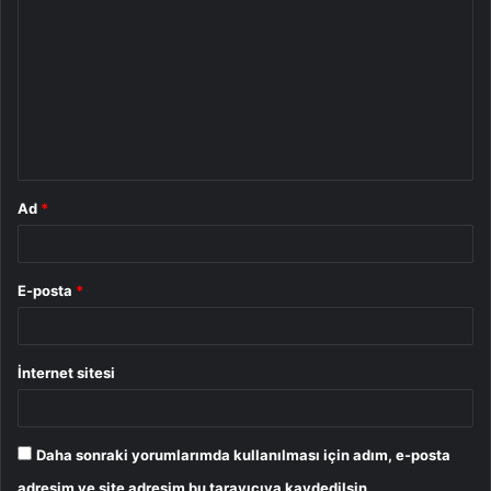
o
r
u
m
*
Ad
*
E-posta
*
İnternet sitesi
Daha sonraki yorumlarımda kullanılması için adım, e-posta
adresim ve site adresim bu tarayıcıya kaydedilsin.