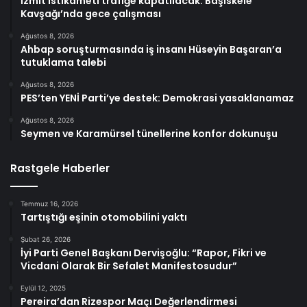
İzmit istikameti trafiğe kapatılacak: Başiskele
Kavşağı’nda gece çalışması
Ağustos 8, 2026
Ahbap soruşturmasında iş insanı Hüseyin Başaran’a
tutuklama talebi
Ağustos 8, 2026
PES’ten YENİ Parti’ye destek: Demokrasi yasaklanamaz
Ağustos 8, 2026
Seymen ve Karamürsel tünellerine konfor dokunuşu
Rastgele Haberler
Temmuz 16, 2026
Tartıştığı eşinin otomobilini yaktı
Şubat 26, 2026
İyi Parti Genel Başkanı Dervişoğlu: “Rapor, Fikri ve
Vicdani Olarak Bir Sefalet Manifestosudur”
Eylül 12, 2025
Pereira’dan Rizespor Maçı Değerlendirmesi