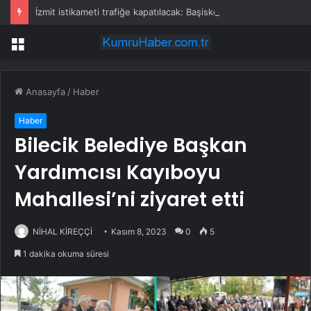
İzmit istikameti trafiğe kapatılacak: Başiskele Kavşağı’nda gece çalışması
Menü
Anasayfa
/
Haber
Haber
Bilecik Belediye Başkan
Yardımcısı Kayıboyu
Mahallesi’ni ziyaret etti
NİHAL KİREÇÇİ
Kasım 8, 2023
0
5
1 dakika okuma süresi