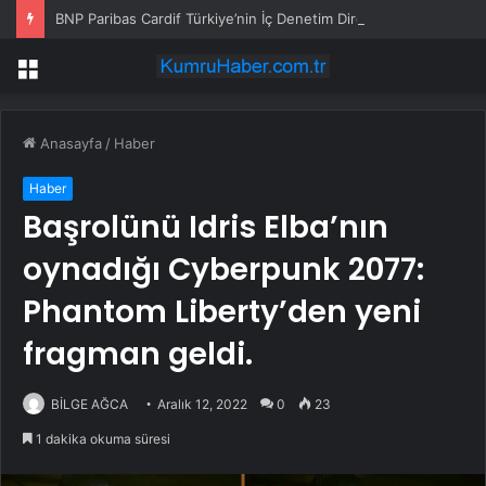
BNP Paribas Cardif Türkiye’nin İç Denetim Direktörü Mustafa Güneş oldu
Menü
Anasayfa
/
Haber
Haber
Başrolünü Idris Elba’nın
oynadığı Cyberpunk 2077:
Phantom Liberty’den yeni
fragman geldi.
BİLGE AĞCA
Aralık 12, 2022
0
23
1 dakika okuma süresi