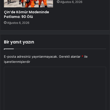
Ağustos 6, 2026
Çin’de Kömür Madeninde
Patlama: 90 Ölü
Ağustos 6, 2026
Bir yanıt yazın
E-posta adresiniz yayınlanmayacak.
Gerekli alanlar
*
ile
işaretlenmişlerdir
Y
o
r
u
m
*