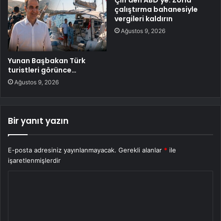
Çin’den ABD’ye: Zorla
çalıştırma bahanesiyle
vergileri kaldırın
Ağustos 9, 2026
Yunan Başbakan Türk
turistleri görünce…
Ağustos 9, 2026
Bir yanıt yazın
E-posta adresiniz yayınlanmayacak.
Gerekli alanlar
*
ile
işaretlenmişlerdir
Y
o
r