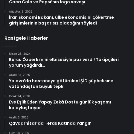
Coca Cola ve Pepsi’nin logo savaşı
Ağustos 9, 2026
İran Ekonomi Bakanı, ülke ekonomisini çökertme
girişimlerinin başarısız olacağını söyledi
Rastgele Haberler
Nisan 28, 2024
Burcu Özberk mini elbisesiyle poz verdi! Takipçileri
yorum yağdırdı…
Aralık 31, 2025
Yalova’da hastaneye götürülen IŞİD şüphelisine
vatandaştan büyük tepki
Ocak 24, 2026
Eve Eşlik Eden Yapay Zekâ Dostu günlük yaşamı
kolaylaştırıyor
Aralık 6, 2025
Çavdarhisar’da Teras Katında Yangın
Ekim 20, 2025