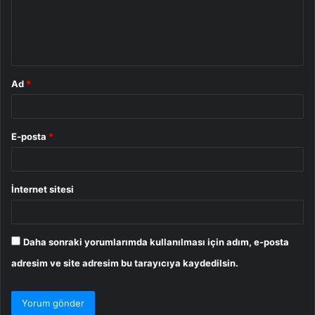
u
m
*
Ad
*
E-posta
*
İnternet sitesi
Daha sonraki yorumlarımda kullanılması için adım, e-posta
adresim ve site adresim bu tarayıcıya kaydedilsin.