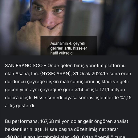
SAN FRANCISCO – Önde gelen bir iş yönetim platformu
olan Asana, Inc. (NYSE: ASAN), 31 Ocak 2024’te sona eren
dördüncü çeyreğe ilişkin mali sonuçlarını açıkladı ve gelir
geçen yılın aynı çeyreğine göre %14 artışla 171,1 milyon
dolara ulaştı. Hisse senedi piyasa sonrası işlemlerde %1,15
artış gösterdi.
Bu performans, 167,68 milyon dolar gelir öngören analist
beklentilerini aştı. Hisse başına düzeltilmiş net zarar
-$0,04 ile analist tahmini olan -$0,10’dan önemli ölçüde