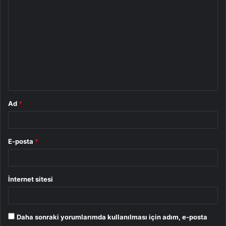
o
r
u
m
*
Ad
*
E-posta
*
İnternet sitesi
Daha sonraki yorumlarımda kullanılması için adım, e-posta