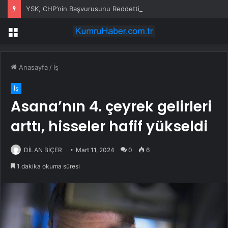
YSK, CHP’nin Başvurusunu Reddetti
Menü
Anasayfa
/
İş
İş
Asana’nın 4. çeyrek gelirleri
arttı, hisseler hafif yükseldi
DİLAN BİÇER
Mart 11, 2024
0
6
1 dakika okuma süresi