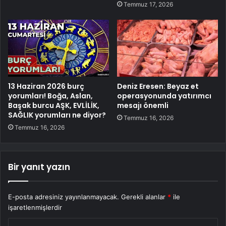
Temmuz 17, 2026
13 Haziran 2026 burç
Deniz Eresen: Beyaz et
yorumları! Boğa, Aslan,
operasyonunda yatırımcı
Başak burcu AŞK, EVLİLİK,
mesajı önemli
SAĞLIK yorumları ne diyor?
Temmuz 16, 2026
Temmuz 16, 2026
Bir yanıt yazın
E-posta adresiniz yayınlanmayacak.
Gerekli alanlar
*
ile
işaretlenmişlerdir
Y