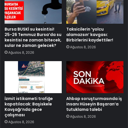
Bursa BUSKİ su kesintisi!
Taksicilerin ‘yolcu
25-26 Temmuz Bursa’da su
alamazsın’ kavgası:
kesintisi ne zaman bitecek,
Birbirlerini kaydettiler!
sular ne zaman gelecek?
Ağustos 8, 2026
Ağustos 8, 2026
İzmit istikameti trafiğe
Ahbap soruşturmasında iş
kapatılacak: Başiskele
insanı Hüseyin Başaran’a
Kavşağı’nda gece
tutuklama talebi
çalışması
Ağustos 8, 2026
Ağustos 8, 2026