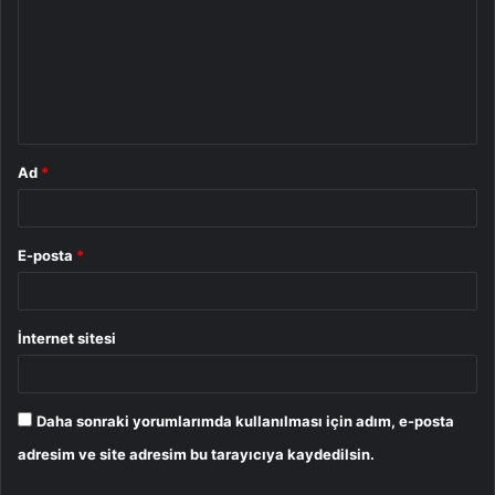
r
u
m
*
Ad
*
E-posta
*
İnternet sitesi
Daha sonraki yorumlarımda kullanılması için adım, e-posta
adresim ve site adresim bu tarayıcıya kaydedilsin.