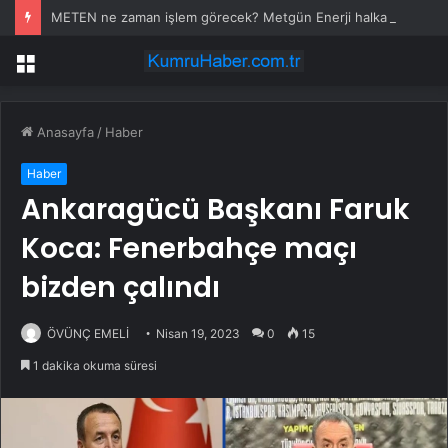
METEN ne zaman işlem görecek? Metgün Enerji halka arz kaç lot verdi?
Menü
Anasayfa
/
Haber
Haber
Ankaragücü Başkanı Faruk
Koca: Fenerbahçe maçı
bizden çalındı
ÖVÜNÇ EMELİ
Nisan 19, 2023
0
15
1 dakika okuma süresi