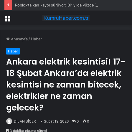
Roblox’ta kan kaybı sürüyor: Bir yılda yüzde 70 değer kaybetti
Menü
Anasayfa
/
Haber
Haber
Ankara elektrik kesintisi! 17-
18 Şubat Ankara’da elektrik
kesintisi ne zaman bitecek,
elektrikler ne zaman
gelecek?
DİLAN BİÇER
Şubat 19, 2026
0
0
3 dakika okuma süresi