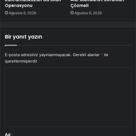
Operasyonu
Çözmeli
Ağustos 6, 2026
Ağustos 6, 2026
Bir yanıt yazın
E-posta adresiniz yayınlanmayacak.
Gerekli alanlar
*
ile
işaretlenmişlerdir
Y
o
r
u
m
*
Ad
*