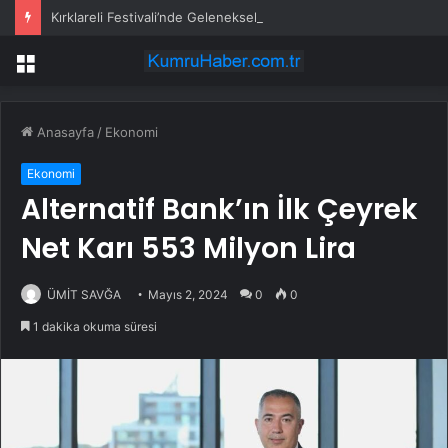
Kırklareli Festivali’nde Geleneksel Defile
Menü
Anasayfa
/
Ekonomi
Ekonomi
Alternatif Bank’ın İlk Çeyrek
Net Karı 553 Milyon Lira
ÜMİT SAVĞA
Mayıs 2, 2024
0
0
1 dakika okuma süresi