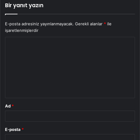
Bir yanıt yazın
E-posta adresiniz yayınlanmayacak.
Gerekli alanlar
*
ile
işaretlenmişlerdir
Y
o
r
u
m
*
Ad
*
E-posta
*