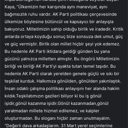
Kaya, “Ülkemizin her karışında aynı maneviyat, aynı
bağımsızlık ruhu vardır. AK Parti politikası çerçevesinde
ülkemize böylesine bütüncül ve kapsayıcı bir anlayışla
bakıyoruz. Milletimizin sahip olduğu birlik ve iradedir. Kritik
anlarda ortaya koyduğu sonuç bize sonsuza dek umut, güç
ve güç vermiştir. Birlik olan millet hiçbir şeyi yok edemez.
Bu nedenle AK Parti iktidara geldiği günden bu yana
gücünü yalnızca milletten almıştır. Bu öngörü Milletimizin
birliği ve birliği AK Parti’yi ayakta tutan temel taşıdır. Bu
nedenle AK Parti olarak yerelden genele güçlü ve sıkı bir
teşkilat kurduk. Halkımıza gönülden, gönülden yakınlaştık.
İnsan odaklı çalışma politikası anlayışını her alanda hakim
kıldık.Teşkilatımızın gazileri biliyor ki bu iş gönül
işidir,gönül kazanma işidir.Gönül kazanmadan,gönül
yaratmadan millete hizmet edilemez, ve kalpler
oluşturmadan. Bu sloganı hiçbir zaman unutmayalım.
“Değerli dava arkadaşlarım. 31 Mart yerel seçimlerine