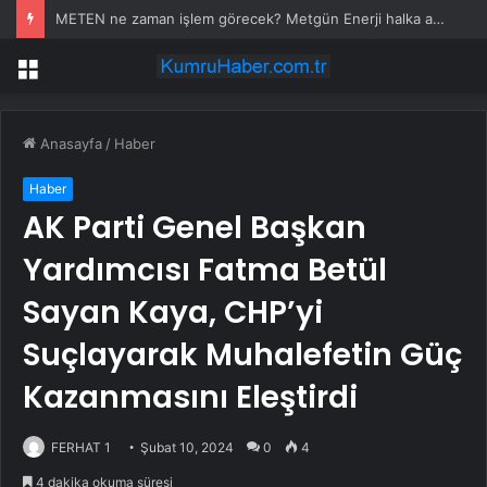
METEN ne zaman işlem görecek? Metgün Enerji halka arz kaç lot verdi?
Menü
Anasayfa
/
Haber
Haber
AK Parti Genel Başkan
Yardımcısı Fatma Betül
Sayan Kaya, CHP’yi
Suçlayarak Muhalefetin Güç
Kazanmasını Eleştirdi
FERHAT 1
Şubat 10, 2024
0
4
4 dakika okuma süresi