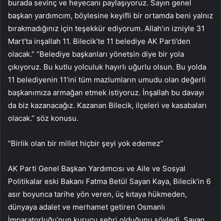
burada sevinç ve heyecanı paylaşıyoruz. Sayın genel
başkan yardımcım, böylesine keyifli bir ortamda beni yalnız
bırakmadığınız için teşekkür ediyorum. Allah’ın izniyle 31
Mart’ta inşallah 11. Bilecik’te 11 belediye AK Parti’den
olacak.” “Belediye başkanları yönetsin diye bir yola
çıkıyoruz. Bu kutlu yolculuk hayırlı uğurlu olsun. Bu yolda
11 belediyenin 11’ini tüm mazlumların umudu olan değerli
başkanımıza armağan etmek istiyoruz. İnşallah bu davayı
da biz kazanacağız. Kazanan Bilecik, ilçeleri ve kasabaları
olacak.” söz konusu.
“Birlik olan bir millet hiçbir şeyi yok edemez”
AK Parti Genel Başkan Yardımcısı ve Aile ve Sosyal
Politikalar eski Bakanı Fatma Betül Sayan Kaya, Bilecik’in 6
asır boyunca tarihe yön veren, üç kıtaya hükmeden,
dünyaya adalet ve merhamet getiren Osmanlı
İmparatorluğu’nun kurucu şehri olduğunu söyledi. Sayan