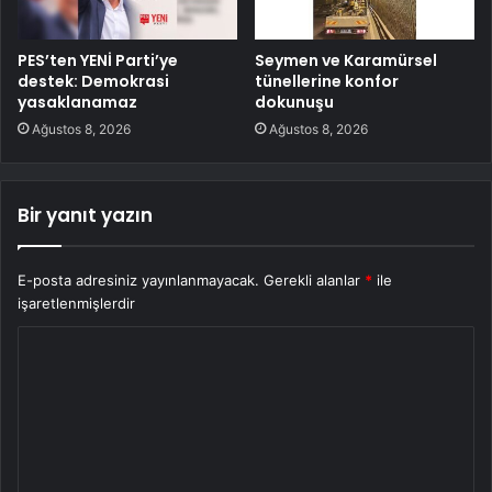
PES’ten YENİ Parti’ye
Seymen ve Karamürsel
destek: Demokrasi
tünellerine konfor
yasaklanamaz
dokunuşu
Ağustos 8, 2026
Ağustos 8, 2026
Bir yanıt yazın
E-posta adresiniz yayınlanmayacak.
Gerekli alanlar
*
ile
işaretlenmişlerdir
Y
o
r
u
m