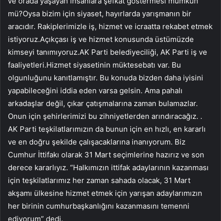
ve orada yaşayan insanlara şefkat göstermesi mümkün
mü?Oysa bizim için siyaset, hayırlarda yarışmanın bir
aracıdır. Rakiplerimizle iş, hizmet ve icraatta rekabet etmek
istiyoruz.Açıkçası iş ve hizmet konusunda üstümüzde
kimseyi tanımıyoruz.AK Parti belediyeciliği, AK Parti iş ve
faaliyetleri.Hizmet siyasetinin müktesebatı var. Bu
olgunluğunu kanıtlamıştır. Bu konuda bizden daha iyisini
yapabileceğini iddia eden varsa gelsin. Ama pahalı
arkadaşlar değil, çıkar çatışmalarına zaman bulamazlar.
Onun için şehirlerimizi bu zihniyetlerden arındıracağız. .
AK Parti teşkilatlarımızın da bunun için en hızlı, en kararlı
ve en doğru şekilde çalışacaklarına inanıyorum. Biz
Cumhur İttifakı olarak 31 Mart seçimlerine hazırız ve son
derece kararlıyız. “Halkımızın ittifak adaylarının kazanması
için teşkilatlarımız her zaman sahada olacak, 31 Mart
akşamı ülkesine hizmet etmek için yarışan adaylarımızın
her birinin cumhurbaşkanlığını kazanmasını temenni
ediyorum” dedi.