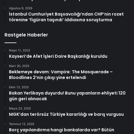
Ağustos 9, 2026
İstanbul Cumhuriyet Başsavcılığı’ndan CHP’nin rozet
törenine ‘figüran taşındı’ iddiasına soruşturma
Rastgele Haberler
Nisan 11, 2023
Kayseri’de Afet İşleri Daire Başkanlığı kuruldu
Mart 30, 2025
Beklemeye devam: Vampire: The Masquerade –
Bloodlines 2’nin çıkışı yine ertelendi
Ekim 13, 2025
Bakan Yerlikaya duyurdu! Bunu yapanların ehliyeti 120
gün geri alınacak
Mayıs 23, 2025
MGK’dan terörsüz Türkiye kararlılığı ve barış vurgusu
Temmuz 13, 2026
Borç yapılandırma hangi bankalarda var? Bütün