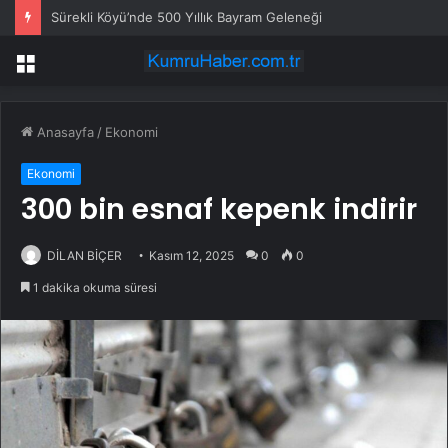
Sürekli Köyü’nde 500 Yıllık Bayram Geleneği
Menü
Anasayfa
/
Ekonomi
Ekonomi
300 bin esnaf kepenk indirir
DİLAN BİÇER
Kasım 12, 2025
0
0
1 dakika okuma süresi