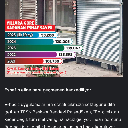
Esnafın eline para geçmeden haczediliyor
E-haciz uygulamalarının esnafı çıkmaza soktuğunu dile
getiren TESK Başkanı Bendevi Palandöken, “Borç miktarı
kadar değil, tüm mal varlığına haciz geliyor. İnsan borcunu
ödemek istese bile hesaplarına anında haciz konuluyor.