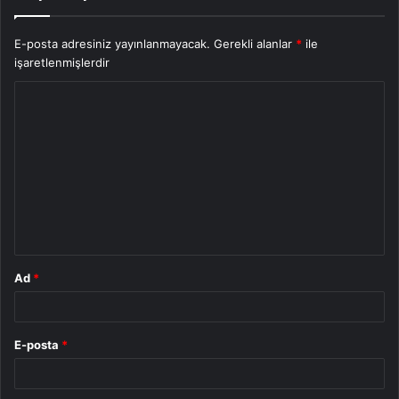
E-posta adresiniz yayınlanmayacak.
Gerekli alanlar
*
ile
işaretlenmişlerdir
Y
o
r
u
m
*
Ad
*
E-posta
*