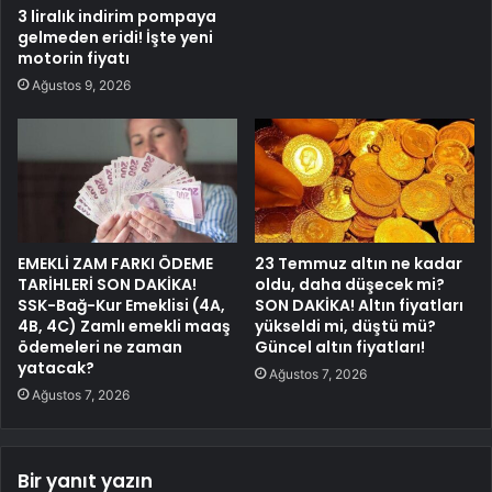
3 liralık indirim pompaya
gelmeden eridi! İşte yeni
motorin fiyatı
Ağustos 9, 2026
EMEKLİ ZAM FARKI ÖDEME
23 Temmuz altın ne kadar
TARİHLERİ SON DAKİKA!
oldu, daha düşecek mi?
SSK-Bağ-Kur Emeklisi (4A,
SON DAKİKA! Altın fiyatları
4B, 4C) Zamlı emekli maaş
yükseldi mi, düştü mü?
ödemeleri ne zaman
Güncel altın fiyatları!
yatacak?
Ağustos 7, 2026
Ağustos 7, 2026
Bir yanıt yazın